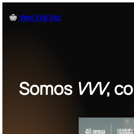
Veni Vidi Vici
Somos
VVV
, c