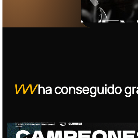
VVV
ha conseguido gr